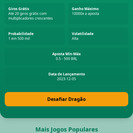
Giros Grátis
Ganho Máximo
Até 20 giros grátis com
10000x a aposta
multiplicadores crescentes
Probabilidade
Volatilidade
1 em 500 mil
Alta
Aposta Mín-Máx
0.5 - 500 BRL
Data de Lançamento
2023-12-05
Desafiar Dragão
Mais Jogos Populares