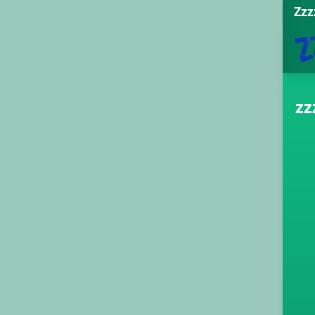
Zzz
zz