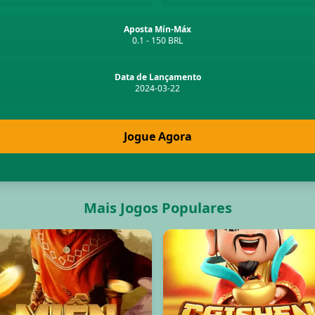
Aposta Mín-Máx
0.1 - 150 BRL
Data de Lançamento
2024-03-22
Jogue Agora
Mais Jogos Populares