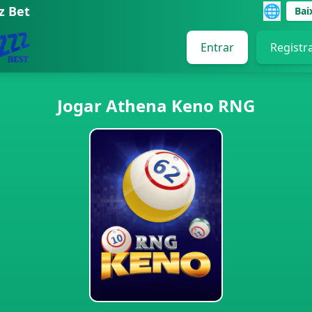
🌐
z Bet
Bai
Entrar
Registr
Jogar Athena Keno RNG