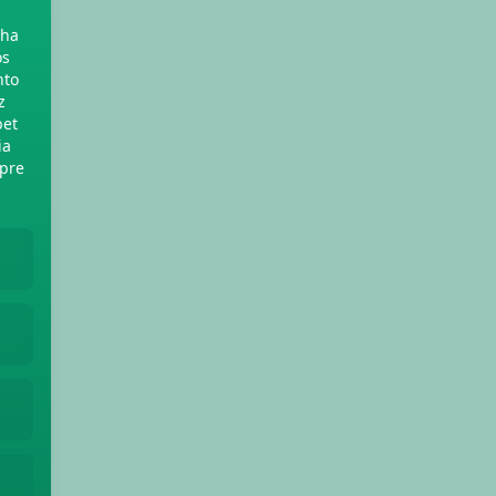
lha
os
nto
z
bet
ia
mpre