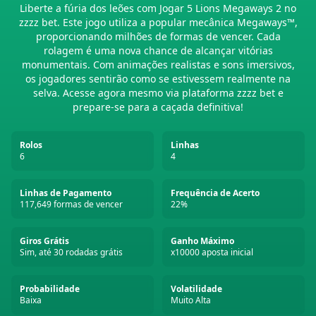
Liberte a fúria dos leões com Jogar 5 Lions Megaways 2 no
zzzz bet. Este jogo utiliza a popular mecânica Megaways™,
proporcionando milhões de formas de vencer. Cada
rolagem é uma nova chance de alcançar vitórias
monumentais. Com animações realistas e sons imersivos,
os jogadores sentirão como se estivessem realmente na
selva. Acesse agora mesmo via plataforma zzzz bet e
prepare-se para a caçada definitiva!
Rolos
Linhas
6
4
Linhas de Pagamento
Frequência de Acerto
117,649 formas de vencer
22%
Giros Grátis
Ganho Máximo
Sim, até 30 rodadas grátis
x10000 aposta inicial
Probabilidade
Volatilidade
Baixa
Muito Alta