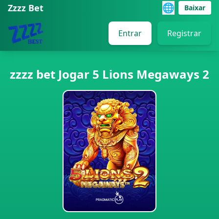
🌐
Zzzz Bet
Baixar
Entrar
Registrar
zzzz bet Jogar 5 Lions Megaways 2