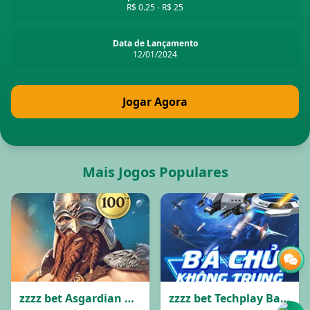
R$ 0.25 - R$ 25
Data de Lançamento
12/01/2024
Jogar Agora
Mais Jogos Populares
zzzz bet Asgardian Rising
zzzz bet Techplay Ba Chu Khong Trung