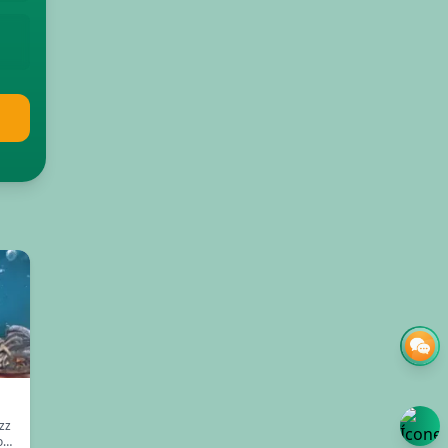
zz
jogo