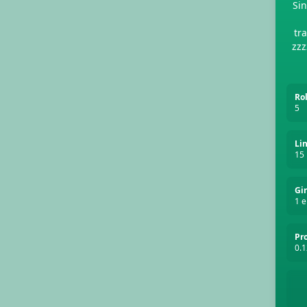
Sin
tr
zzz
Ro
5
Li
15
Gir
1 e
Pr
0.