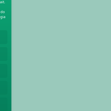
ait.
 do
égia