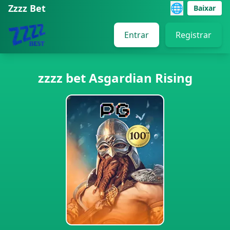
🌐
Zzzz Bet
Baixar
Entrar
Registrar
zzzz bet Asgardian Rising