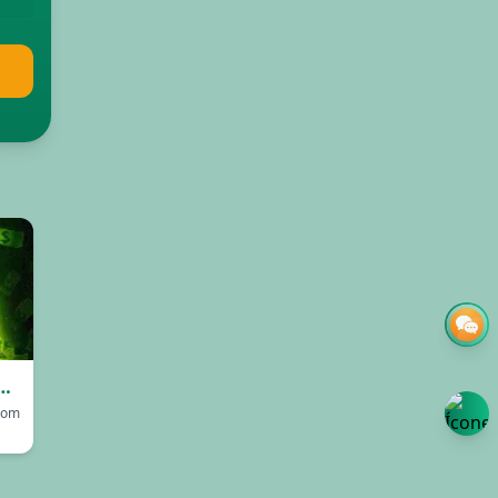
t Big Banker Bonanza
com