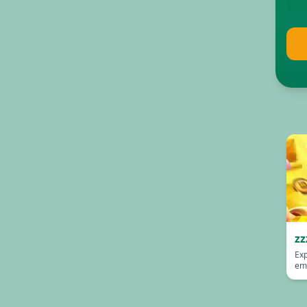
Exp
emo