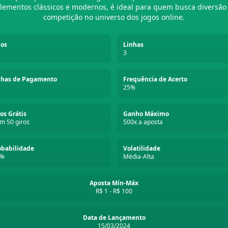
lementos clássicos e modernos, é ideal para quem busca diversão
competição no universo dos jogos online.
los
Linhas
3
nhas de Pagamento
Frequência de Acerto
25%
os Grátis
Ganho Máximo
m 50 giros
500x a aposta
obabilidade
Volatilidade
5%
Média-Alta
Aposta Mín-Máx
R$ 1 - R$ 100
Data de Lançamento
15/03/2024